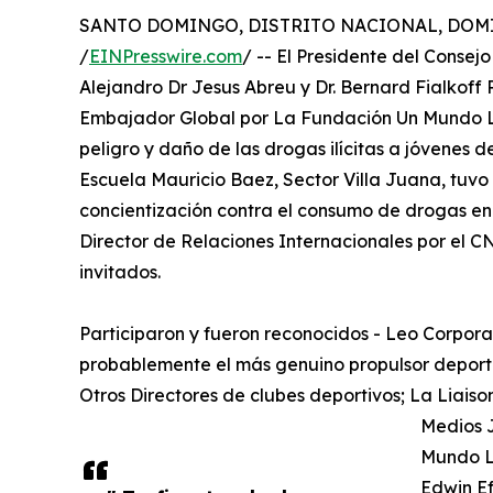
SANTO DOMINGO, DISTRITO NACIONAL, DOMIN
/
EINPresswire.com
/ -- El Presidente del Consej
Alejandro Dr Jesus Abreu y Dr. Bernard Fialkoff
Embajador Global por La Fundación Un Mundo Li
peligro y daño de las drogas ilícitas a jóvenes de
Escuela Mauricio Baez, Sector Villa Juana, tuvo 
concientización contra el consumo de drogas en 
Director de Relaciones Internacionales por el CN
invitados.
Participaron y fueron reconocidos - Leo Corpor
probablemente el más genuino propulsor deportiv
Otros Directores de clubes deportivos; La Liaiso
Medios 
Mundo Li
Edwin Ef