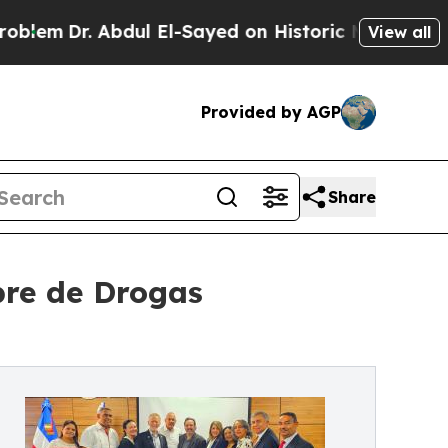
 Abdul El-Sayed on Historic Michigan Win: “People
View all
Provided by AGP
Share
bre de Drogas