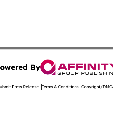
owered By
ubmit Press Release
Terms & Conditions
Copyright/DMCA
 Inc. dba Affinity Group Publishing & America Latina Time
Cookie Settings / Your Privacy Choices