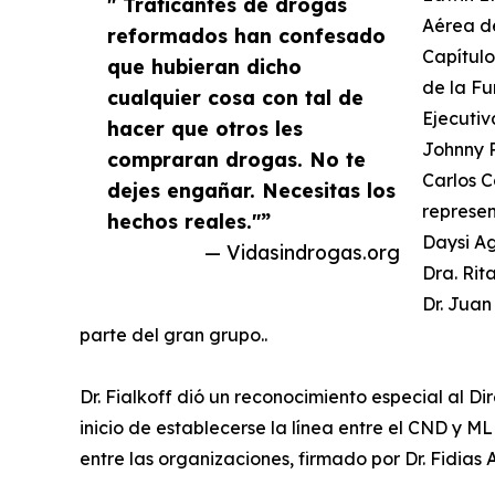
" Traficantes de drogas
Aérea d
reformados han confesado
Capítulo
que hubieran dicho
de la Fu
cualquier cosa con tal de
Ejecutiv
hacer que otros les
Johnny P
compraran drogas. No te
Carlos C
dejes engañar. Necesitas los
represen
hechos reales."”
Daysi Ag
— Vidasindrogas.org
Dra. Ri
Dr. Juan
parte del gran grupo..
Dr. Fialkoff dió un reconocimiento especial al D
inicio de establecerse la línea entre el CND y M
entre las organizaciones, firmado por Dr. Fidias