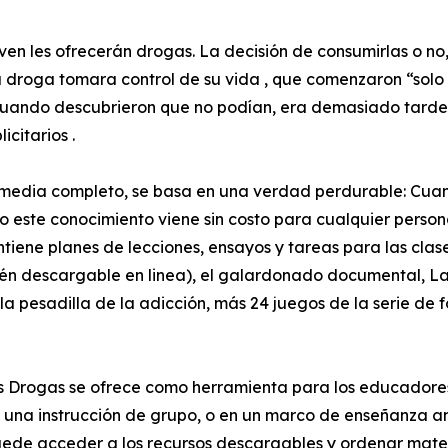
oven les ofrecerán drogas. La decisión de consumirlas o no
 droga tomara control de su vida , que comenzaron “solo 
ando descubrieron que no podían, era demasiado tarde. E
citarios .
edia completo, se basa en una verdad perdurable: Cuanto
este conocimiento viene sin costo para cualquier persona ,
tiene planes de lecciones, ensayos y tareas para las cla
ién descargable en linea), el galardonado documental, La
 pesadilla de la adicción, más 24 juegos de la serie de f
s Drogas se ofrece como herramienta para los educadores
 una instrucción de grupo, o en un marco de enseñanza an
uede acceder a los recursos descargables y ordenar materi