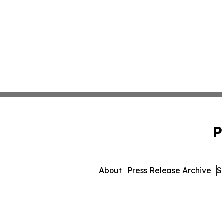
P
About
Press Release Archive
S
© 1995-2026 Newsmatics