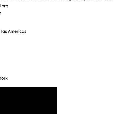
d.org
m
 las Americas
York