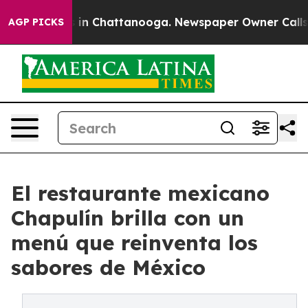
pse
Chaos in Chattanooga. Newspaper Owner Calls the 
AGP PICKS
El restaurante mexicano
Chapulín brilla con un
menú que reinventa los
sabores de México