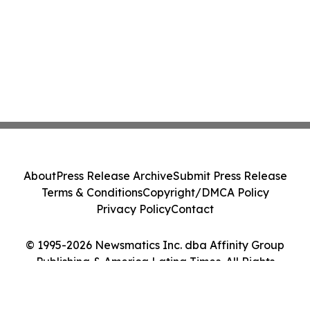
About
Press Release Archive
Submit Press Release
Terms & Conditions
Copyright/DMCA Policy
Privacy Policy
Contact
© 1995-2026 Newsmatics Inc. dba Affinity Group
Publishing & America Latina Times. All Rights
Reserved.
Cookie Settings / Your Privacy Choices