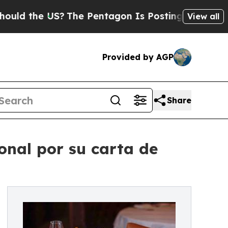
he US?
The Pentagon Is Posting Cryptic Biblical 
View all
Provided by AGP
Share
onal por su carta de