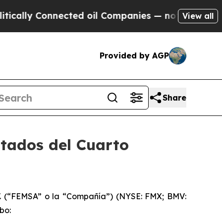
lly Connected oil Companies — not Taxpayers — th
View all
Provided by AGP
Share
tados del Cuarto
. (“FEMSA” o la “Compañía”) (NYSE: FMX; BMV:
bo: