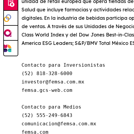
unidad de retail europea que opera tiendas de 
Salud que incluye farmacias y actividades relaci
digitales. En la industria de bebidas partici
de ventas. A través de sus Unidades de Negoci
Class World Index y del Dow Jones Best-in-Cla
America ESG Leaders; S&P/BMV Total México ESG,
Contacto para Inversionistas

(52) 818-328-6000

investor@femsa.com.mx

femsa.gcs-web.com

Contacto para Medios

(52) 555-249-6843

comunicacion@femsa.com.mx

femsa.com