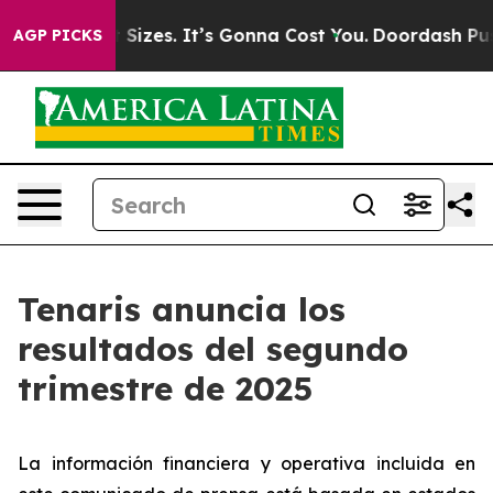
izes. It’s Gonna Cost You.
Doordash Pushes to End DC’
AGP PICKS
Tenaris anuncia los
resultados del segundo
trimestre de 2025
La información financiera y operativa incluida en