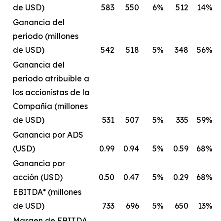
de USD)
583
550
6%
512
14%
Ganancia del
período (millones
de USD)
542
518
5%
348
56%
Ganancia del
período atribuible a
los accionistas de la
Compañía (millones
de USD)
531
507
5%
335
59%
Ganancia por ADS
(USD)
0.99
0.94
5%
0.59
68%
Ganancia por
acción (USD)
0.50
0.47
5%
0.29
68%
EBITDA* (millones
de USD)
733
696
5%
650
13%
Margen de EBITDA